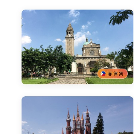
菲律宾
散货海运经济线
海运整柜专线
参考时效：
10-15天
参考时效：
10-15天
集运仓：广州/金华
全国各大港口均可安排