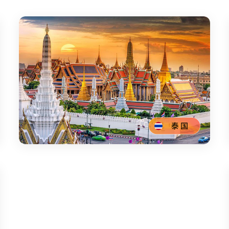
泰国
海运含税专线
散货经济海运线
参考时效：
10-15天
参考时效：
15-21天
全国各大港口均可安排
集运仓：广州/金华