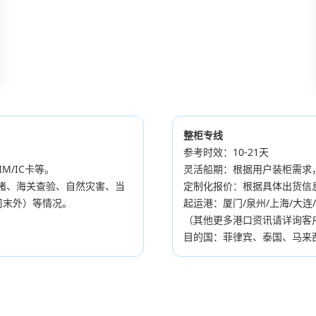
陆运专线
可运状态：
开发中
即将上线
整柜专线
参考时效：10-21天
/IC卡等。
灵活船期：根据用户装柜需求
堵、海关查验、自然灾害、当
定制化报价：根据具体出货信
周末外）等情况。
起运港：厦门/泉州/上海/大连/深
（其他更多港口资讯请详询客
目的国：菲律宾、泰国、马来