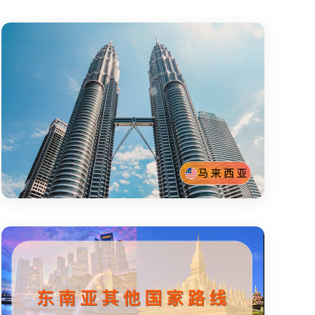
马来西亚
散货经济海运线
海运整柜专线
参考时效：
15-21天
参考时效：
10-15天
集运仓：广州/金华
全国各大港口均可安排