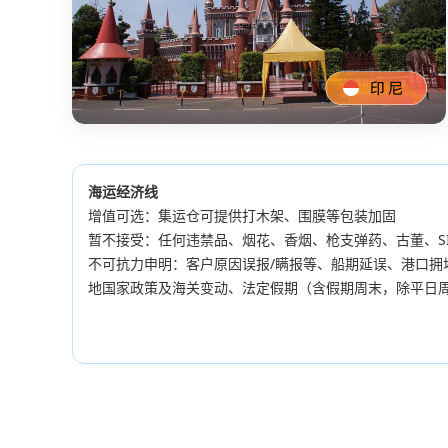
空运专线
参考时效：
2-5天
集运仓：深圳
印度尼西亚
海运经济线
海运整柜专线
空运专线
增值可选：集运仓可提供打木架、围膜等包装加固
参考时效：
15-21天
可运状态：
开发中
即将上
暂不接受：任何违禁品、烟花、香烟、枪支弹药、古董、SIM
线
全国各大港口均可安排
不可抗力申明：客户原因误报/瞒报等、船期延误、港口拥
地国家政策及海关变动、法定假期（含假期周末，除平日