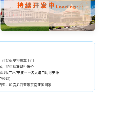
空运专线
参考时效：
2-5天
，可就近安排拖车上门
息，提供精准整柜报价
圳/广州/宁波··· ···各大港口均可安排
户经理）
西亚、印度尼西亚等东南亚国国家