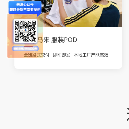
* 不限货物类型（违禁除外）；不限出货方式：整柜/
拼柜/小包均可安排；不限港口：一手资源，船期密
集。
菲 | 马来 服装POD
全链路式交付 · 即印即发 · 本地工厂产能高效
服装POD
了解更多
专业为跨境卖家打造的轻资跨境服务，减轻卖家不断
迎合市场囤货出海等难题；您负责卖图，我们生产-
运输-仓储-印花-代发全链路服务一口价，服装均由严
选工厂生产，专人专项跟进质检，本土工厂多条产
线，日均交付量超8000+单；专业POD生产对接系
统，可链接各大电商平台、本土店，入驻即用。