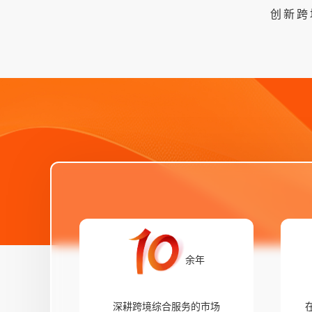
已开通
创新跨
菲律宾/马来西亚
筹备中
泰国/印尼 ··· ···
余年
深耕跨境综合服务的市场