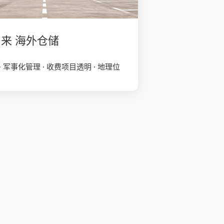
 马来 海外仓储
· 军事化管理 · 收费项目透明 · 地理位
云仓
了解更多
海外仓面积12000+㎡，马来西亚自营海
000+㎡，提供一件代发、中转派送、电商
上架销售等一站式，仓储服务。专业ERP
TikTok Shop、Shopee、Lazada、
东南亚主流电商平台，可为跨境店、本土
及全托管等店铺提供个性化仓储与代发服
智能监控管理
订单极速响应