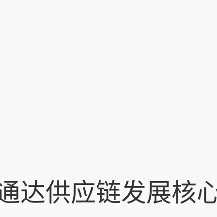
* 12位资深关务带领团队，实操经验丰富，海关资源
无封仓甩
人脉广泛，清关速度快，安全可靠；9条派送线路，
辐射范围广
物流揽件
通达供应链发展核