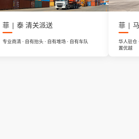
菲 | 泰 清关派送
菲 |
专业商清 · 自有抬头 · 自有堆场 · 自有车队
华人驻仓 
置优越
清关派送
通达
了解更多
菲律宾自营
自有清关公司
外仓面积8
菲律宾/泰国/马来
品返检二次
系统全面支 持
自有堆场
Temu等
店、半托管
菲律宾2000+㎡
务。
派送车队
菲律宾/泰国/马来/印尼
7*24h